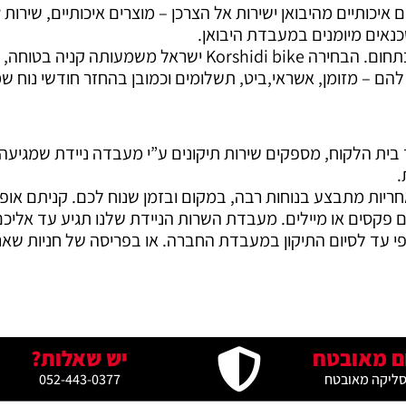
כנאים מיומנים במעבדת היבואן.
בטוחה, חיסכון בזמן ובכסף.
הם – מזומן, אשראי,ביט, תשלומים וכמובן בהחזר חודשי נוח 
חנו מגיעים עם המוצר עד בית הלקוח, מספקים שירות תיקונים ע”י מעבדה ניידת
.
ריות מתבצע בנוחות רבה, במקום ובזמן שנוח לכם. קניתם אופנ
עם פקסים או מיילים. מעבדת השרות הניידת שלנו תגיע עד אליכם 
 עד לסיום התיקון במעבדת החברה. או בפריסה של חניות שאנו
ם מאובטח
יש שאלות?
סליקה מאובטח
052-443-0377