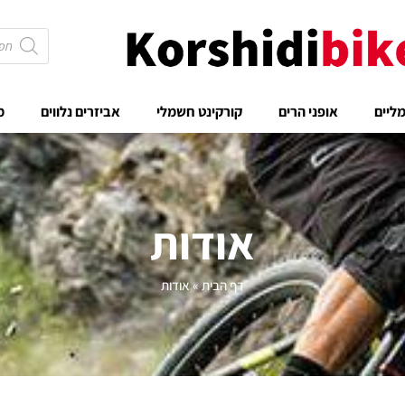
Products
search
ליים
אופני הרים
קורקינט חשמלי
אביזרים נלווים
מ
אודות
דף הבית
»
אודות