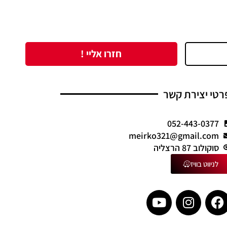
חזרו אליי !
רטי יצירת קשר
052-443-0377
meirko321@gmail.com
סוקולוב 87 הרצליה
לניווט בוויז
Y
I
F
o
n
a
u
s
c